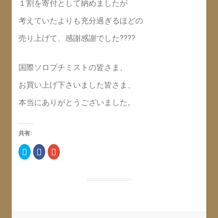
１割を寄付として納めましたが
考えていたよりも充分過ぎるほどの
売り上げて、感謝感謝でした????
国際ソロプチミストの皆さま、
お買い上げ下さいました皆さま、
本当にありがとうございました。
共有:
ク
F
ク
リ
a
リ
ッ
c
ッ
ク
e
ク
し
b
し
て
o
て
T
o
G
w
k
o
i
で
o
t
共
g
t
有
l
e
す
e