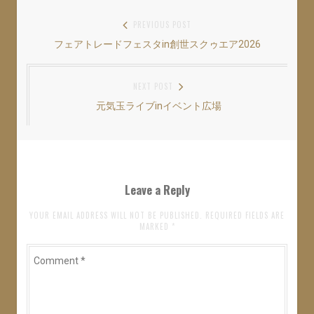
r
る
+
で
に
で
共
は
共
投
PREVIOUS POST
有
ク
有
(
リ
(
フェアトレードフェスタin創世スクゥエア2026
Previous
稿
新
ッ
新
し
ク
し
い
し
い
post:
ナ
ウ
て
ウ
ィ
く
ィ
NEXT POST
ン
だ
ン
ビ
ド
さ
ド
ウ
い
ウ
元気玉ライブinイベント広場
Next
ゲ
で
(
で
開
新
開
post:
き
し
き
ー
ま
い
ま
す
ウ
す
シ
)
ィ
)
ン
ド
ョ
ウ
Leave a Reply
で
開
ン
き
ま
YOUR EMAIL ADDRESS WILL NOT BE PUBLISHED. REQUIRED FIELDS ARE
す
MARKED
*
)
Comment
*