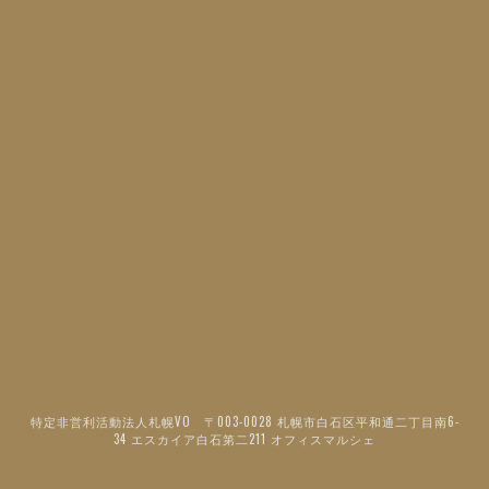
特定非営利活動法人札幌VO 〒003-0028 札幌市白石区平和通二丁目南6-
34 エスカイア白石第二211 オフィスマルシェ