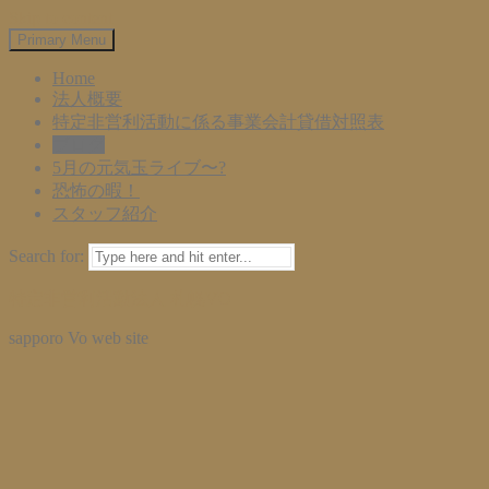
Skip to content
Primary Menu
Home
法人概要
特定非営利活動に係る事業会計貸借対照表
ブログ
5月の元気玉ライブ〜?
恐怖の暇！
スタッフ紹介
Search for:
特定非営利活動法人 札幌VO
sapporo Vo web site