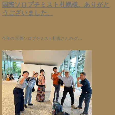
国際ソロプチミスト札幌様、ありがと
うございました。
2026年6月27日
2026年6月27日
info@npo-vo.net
Leave a
comment
今年の 国際ソロプチミスト札幌さんの グ…
Read More