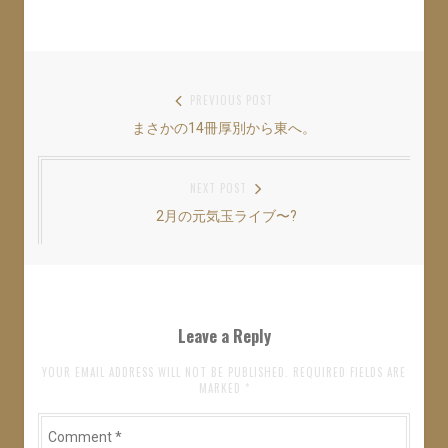
w
k
o
i
で
o
t
共
g
t
有
l
e
す
e
r
る
+
で
に
で
共
は
共
投
PREVIOUS POST
有
ク
有
(
リ
(
まさかの14冊厚別から東へ。
Previous
稿
新
ッ
新
し
ク
し
い
し
い
post:
ナ
ウ
て
ウ
ィ
く
ィ
NEXT POST
ン
だ
ン
ビ
ド
さ
ド
ウ
い
ウ
2月の元気玉ライブ〜?
Next
ゲ
で
(
で
開
新
開
post:
き
し
き
ー
ま
い
ま
す
ウ
す
シ
)
ィ
)
ン
ド
ョ
ウ
Leave a Reply
で
開
ン
き
ま
YOUR EMAIL ADDRESS WILL NOT BE PUBLISHED. REQUIRED FIELDS ARE
す
MARKED
*
)
Comment