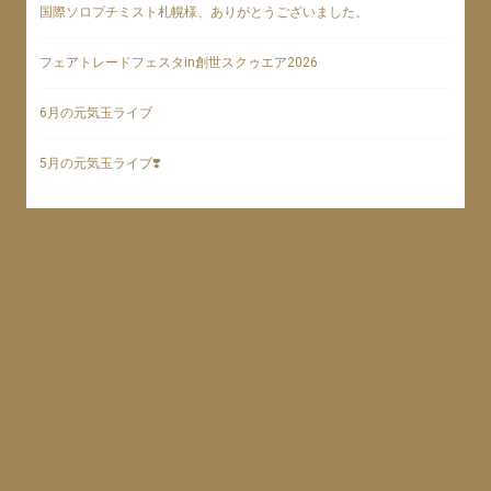
国際ソロプチミスト札幌様、ありがとうございました。
フェアトレードフェスタin創世スクゥエア2026
6月の元気玉ライブ
5月の元気玉ライブ❣️