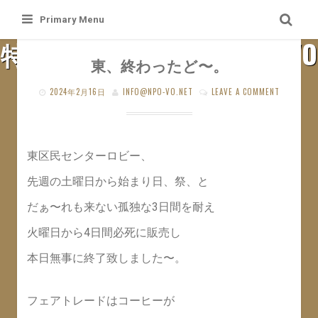
Skip
Primary Menu
to
特定非営利活動法人 札幌VO
content
東、終わったど〜。
SAPPORO VO WEB SITE
2024年2月16日
INFO@NPO-VO.NET
LEAVE A COMMENT
東区民センターロビー、
先週の土曜日から始まり日、祭、と
だぁ〜れも来ない孤独な3日間を耐え
火曜日から4日間必死に販売し
本日無事に終了致しました〜。
フェアトレードはコーヒーが