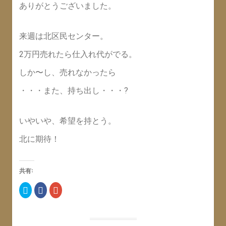
ありがとうございました。
来週は北区民センター。
2万円売れたら仕入れ代がでる。
しか〜し、売れなかったら
・・・また、持ち出し・・・?
いやいや、希望を持とう。
北に期待！
共有:
ク
F
ク
リ
a
リ
ッ
c
ッ
ク
e
ク
し
b
し
て
o
て
T
o
G