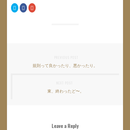
ク
F
ク
リ
a
リ
ッ
c
ッ
ク
e
ク
し
b
し
て
o
て
T
o
G
w
k
o
i
で
o
t
共
g
t
有
l
e
す
e
r
る
+
で
に
で
共
は
共
投
PREVIOUS POST
有
ク
有
(
リ
(
規則って良かったり、悪かったり。
Previous
稿
新
ッ
新
し
ク
し
い
し
い
post:
ナ
ウ
て
ウ
ィ
く
ィ
NEXT POST
ン
だ
ン
ビ
ド
さ
ド
ウ
い
ウ
東、終わったど〜。
Next
ゲ
で
(
で
開
新
開
post:
き
し
き
ー
ま
い
ま
す
ウ
す
シ
)
ィ
)
ン
ド
ョ
ウ
Leave a Reply
で
開