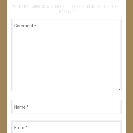
ン
き
ま
YOUR EMAIL ADDRESS WILL NOT BE PUBLISHED. REQUIRED FIELDS ARE
す
MARKED
*
)
Comment
*
Name
*
Email
*