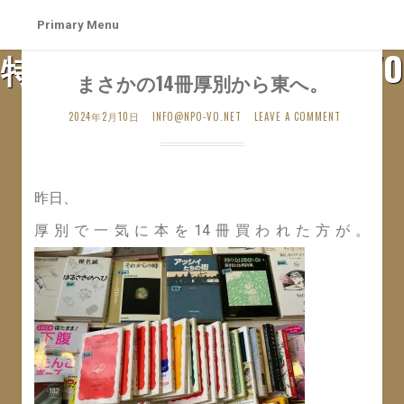
Skip
Primary Menu
to
特定非営利活動法人 札幌VO
content
まさかの14冊厚別から東へ。
SAPPORO VO WEB SITE
2024年2月10日
INFO@NPO-VO.NET
LEAVE A COMMENT
昨日、
厚別で一気に本を14冊買われた方が。