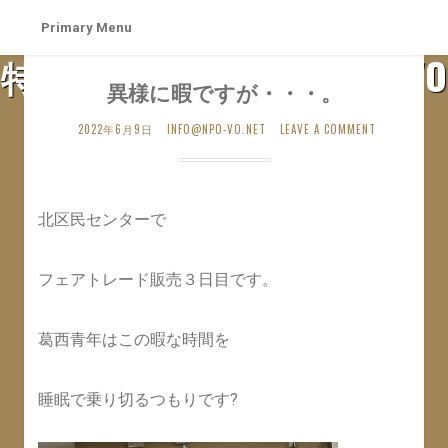
Skip
Primary Menu
to
特定非営利活動法人 札幌VO
content
異様に暇ですが・・・。
SAPPORO VO WEB SITE
2022年6月9日
INFO@NPO-VO.NET
LEAVE A COMMENT
北区民センターで
フェアトレード販売３日目です。
葛西青年はこの暇な時間を
睡眠で乗り切るつもりです?