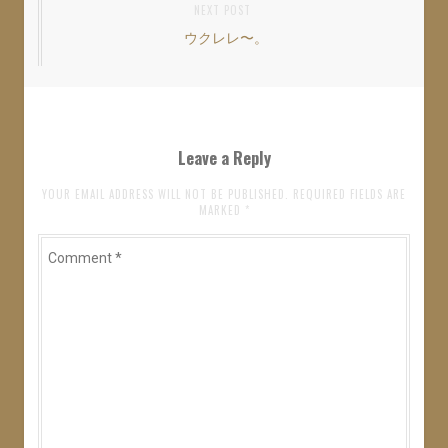
NEXT POST
ビ
ウクレレ〜。
Next
ゲ
post:
ー
シ
ョ
Leave a Reply
ン
YOUR EMAIL ADDRESS WILL NOT BE PUBLISHED. REQUIRED FIELDS ARE
MARKED
*
Comment
*