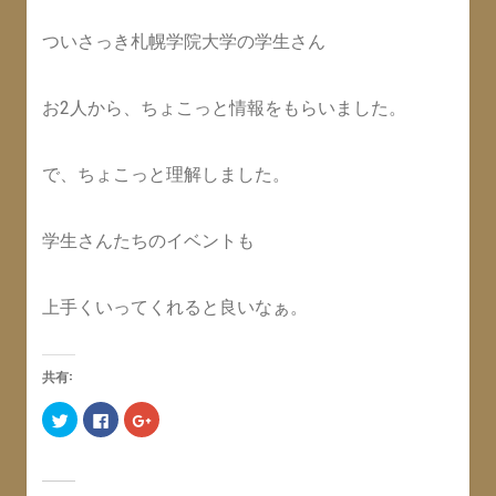
ついさっき札幌学院大学の学生さん
お2人から、ちょこっと情報をもらいました。
で、ちょこっと理解しました。
学生さんたちのイベントも
上手くいってくれると良いなぁ。
共有:
ク
F
ク
リ
a
リ
ッ
c
ッ
ク
e
ク
し
b
し
て
o
て
T
o
G