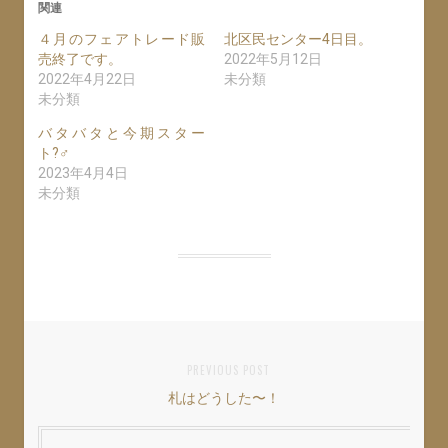
関連
w
k
o
i
で
o
t
共
g
４月のフェアトレード販
北区民センター4日目。
t
有
l
売終了です。
e
す
e
2022年5月12日
r
る
+
2022年4月22日
未分類
で
に
で
共
は
共
未分類
有
ク
有
(
リ
(
新
ッ
新
バタバタと今期スター
し
ク
し
ト?‍♂️
い
し
い
ウ
て
ウ
2023年4月4日
ィ
く
ィ
ン
だ
ン
未分類
ド
さ
ド
ウ
い
ウ
で
(
で
開
新
開
き
し
き
ま
い
ま
す
ウ
す
)
ィ
)
ン
ド
ウ
で
開
き
投
PREVIOUS POST
ま
す
)
札はどうした〜！
Previous
稿
post:
ナ