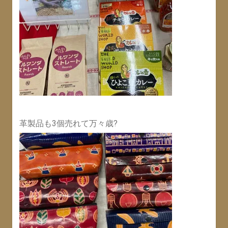
革製品も3個売れて万々歳?