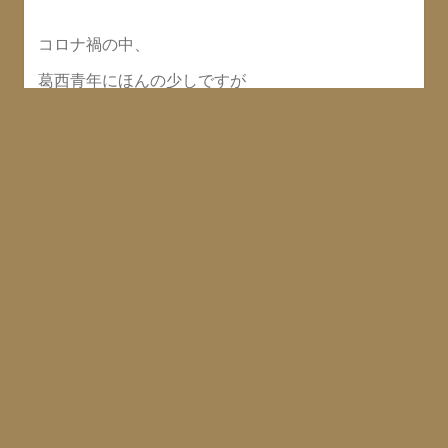
コロナ禍の中、
葛西青年にほんの少しですが
一時金を払えたので
今期はOKとします。