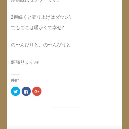
2週続くと売り上げはダウン⤵️
でもここは暖かくて幸せ?
の〜んびりと、の〜んびりと
頑張ります♪✊
共有:
ク
F
ク
リ
a
リ
ッ
c
ッ
ク
e
ク
し
b
し
て
o
て
T
o
G
w
k
o
i
で
o
t
共
g
t
有
l
e
す
e