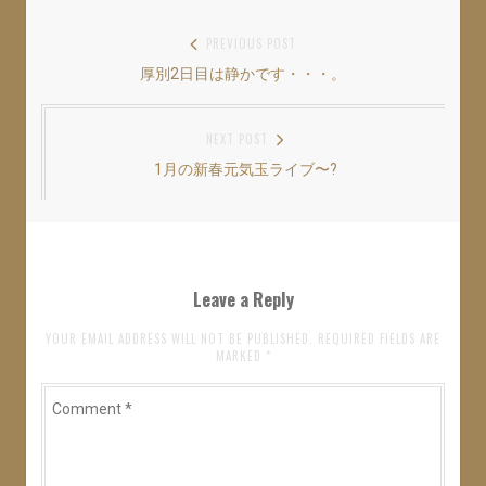
r
る
+
で
に
で
共
は
共
投
PREVIOUS POST
有
ク
有
(
リ
(
厚別2日目は静かです・・・。
Previous
稿
新
ッ
新
し
ク
し
い
し
い
post:
ナ
ウ
て
ウ
ィ
く
ィ
NEXT POST
ン
だ
ン
ビ
ド
さ
ド
ウ
い
ウ
1月の新春元気玉ライブ〜?
Next
ゲ
で
(
で
開
新
開
post:
き
し
き
ー
ま
い
ま
す
ウ
す
シ
)
ィ
)
ン
ド
ョ
ウ
Leave a Reply
で
開
ン
き
ま
YOUR EMAIL ADDRESS WILL NOT BE PUBLISHED. REQUIRED FIELDS ARE
す
MARKED
*
)
Comment
*