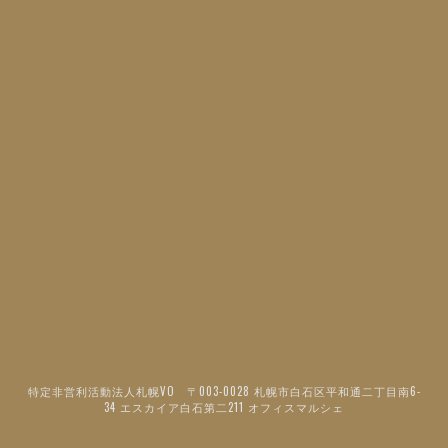
特定非営利活動法人札幌VO 〒003-0028 札幌市白石区平和通二丁目南6-
34 エスカイア白石第二211 オフィスマルシェ