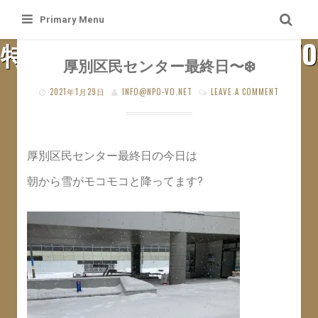
Skip
Primary Menu
to
特定非営利活動法人 札幌VO
content
厚別区民センター最終日〜❄️
SAPPORO VO WEB SITE
2021年1月29日
INFO@NPO-VO.NET
LEAVE A COMMENT
厚別区民センター最終日の今日は
朝から雪がモコモコと降ってます?