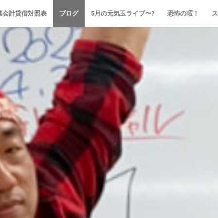
業会計貸借対照表
ブログ
5月の元気玉ライブ〜?
恐怖の暇！
ス