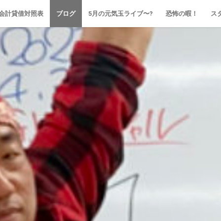
会計貸借対照表
ブログ
5月の元気玉ライブ〜?
恐怖の暇！
ス