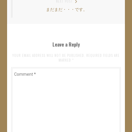
NEXT POST
ビ
まだまだ・・・です。
Next
ゲ
post:
ー
シ
ョ
Leave a Reply
ン
YOUR EMAIL ADDRESS WILL NOT BE PUBLISHED. REQUIRED FIELDS ARE
MARKED
*
Comment
*