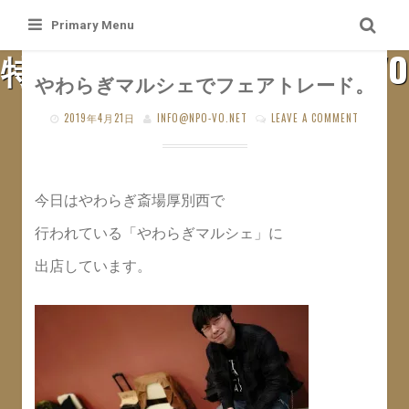
Skip
Primary Menu
to
特定非営利活動法人 札幌VO
content
やわらぎマルシェでフェアトレード。
SAPPORO VO WEB SITE
2019年4月21日
INFO@NPO-VO.NET
LEAVE A COMMENT
今日はやわらぎ斎場厚別西で
行われている「やわらぎマルシェ」に
出店しています。