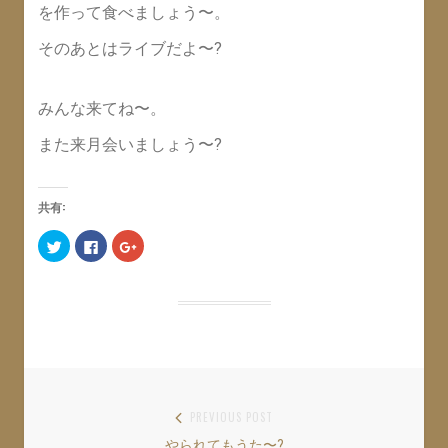
を作って食べましょう〜。
そのあとはライブだよ〜?
みんな来てね〜。
また来月会いましょう〜?
共有:
ク
F
ク
リ
a
リ
ッ
c
ッ
ク
e
ク
し
b
し
て
o
て
T
o
G
w
k
o
i
で
o
t
共
g
t
有
l
e
す
e
r
る
+
で
に
で
共
は
共
投
PREVIOUS POST
有
ク
有
(
リ
(
やられてもうた〜?
Previous
新
ッ
新