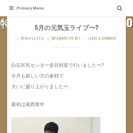
Skip
Primary Menu
to
特定非営利活動法人 札幌VO
content
5月の元気玉ライブ〜?
SAPPORO VO WEB SITE
2018年5月27日
INFO@NPO-VO.NET
LEAVE A COMMENT
白石区民センター多目的室で行いました〜?
今月も新しい方の参戦で
大いに盛り上がりました〜。
最初は葛西青年