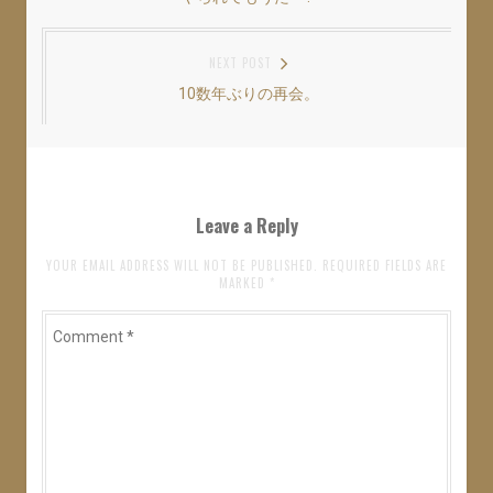
稿
し
ク
し
い
し
い
post:
ナ
ウ
て
ウ
ィ
く
ィ
NEXT POST
ン
だ
ン
ビ
ド
さ
ド
ウ
い
ウ
10数年ぶりの再会。
Next
ゲ
で
(
で
開
新
開
post:
き
し
き
ー
ま
い
ま
す
ウ
す
シ
)
ィ
)
ン
ド
ョ
ウ
Leave a Reply
で
開
ン
き
ま
YOUR EMAIL ADDRESS WILL NOT BE PUBLISHED. REQUIRED FIELDS ARE
す
MARKED
*
)
Comment
*