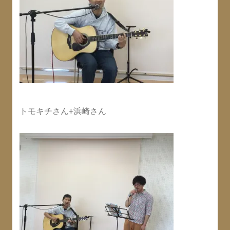
トモキチさん+浜崎さん