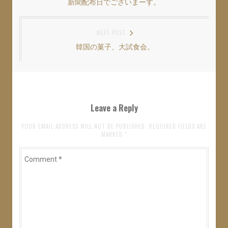
新聞配布日でございまーす。
Previous
稿
新
ッ
新
し
ク
し
い
し
い
post:
ナ
ウ
て
ウ
ィ
く
ィ
NEXT POST
ン
だ
ン
ビ
ド
さ
ド
ウ
い
ウ
韓国の菓子、大試食会。
Next
ゲ
で
(
で
開
新
開
post:
き
し
き
ー
ま
い
ま
す
ウ
す
シ
)
ィ
)
ン
ド
ョ
ウ
Leave a Reply
で
開
ン
き
ま
YOUR EMAIL ADDRESS WILL NOT BE PUBLISHED. REQUIRED FIELDS ARE
す
MARKED
*
)
Comment
*