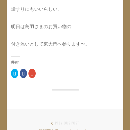
垢すりにもいいらしい。
明日は鳥羽さまのお買い物の
付き添いとして東大門へ参ります〜。
共有:
ク
F
ク
リ
a
リ
ッ
c
ッ
ク
e
ク
し
b
し
て
o
て
T
o
G
w
k
o
i
で
o
t
共
g
t
有
l
e
す
e
r
る
+
で
に
で
共
は
共
投
PREVIOUS POST
有
ク
有
(
リ
(