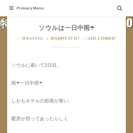
Skip
Primary Menu
to
特定非営利活動法人 札幌VO
content
ソウルは一日中雨☂️
SAPPORO VO WEB SITE
2018年4月5日
INFO@NPO-VO.NET
LEAVE A COMMENT
ソウルに着いて2日目。
雨☂️一日中雨☂️
しかもホテルの部屋が寒い。
暖房が切ってあったらしく