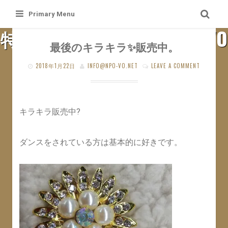
Skip
Primary Menu
to
特定非営利活動法人 札幌VO
content
最後のキラキラ✨販売中。
SAPPORO VO WEB SITE
2018年1月22日
INFO@NPO-VO.NET
LEAVE A COMMENT
キラキラ販売中?
ダンスをされている方は基本的に好きです。