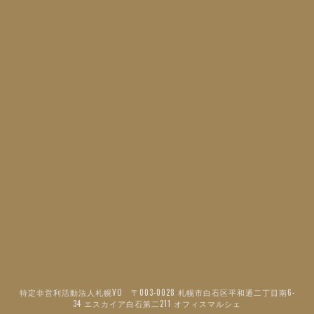
特定非営利活動法人札幌VO 〒003-0028 札幌市白石区平和通二丁目南6-
34 エスカイア白石第二211 オフィスマルシェ