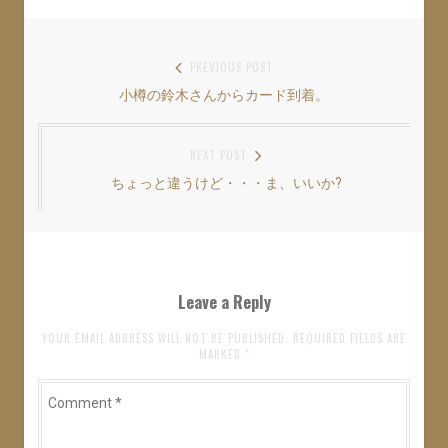
投
PREVIOUS POST
小樽の鈴木さんからカード到着。
Previous
稿
post:
ナ
NEXT POST
ビ
ちょっと違うけど・・・ま、いいか?
Next
ゲ
post:
ー
シ
ョ
Leave a Reply
ン
YOUR EMAIL ADDRESS WILL NOT BE PUBLISHED. REQUIRED FIELDS ARE
MARKED
*
Comment
*