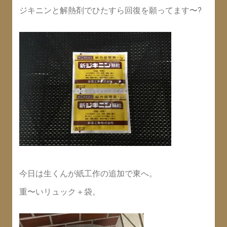
ジキニンと解熱剤でひたすら回復を願ってます〜?
今日は生くんが紙工作の追加で東へ。
重〜いリュック＋袋。