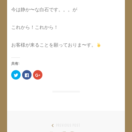
今は静か〜な白石です。。。が
これから！これから！
お客様が来ることを願っておりま〜す。
共有:
ク
F
ク
リ
a
リ
ッ
c
ッ
ク
e
ク
し
b
し
て
o
て
T
o
G
w
k
o
i
で
o
t
共
g
t
有
l
e
す
e
r
る
+
で
に
で
共
は
共
投
PREVIOUS POST
有
ク
有
(
リ
(