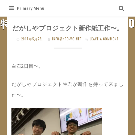
Skip
Primary Menu
to
特定非営利活動法人 札幌VO
content
だがしやプロジェクト新作紙工作〜。
SAPPORO VO WEB SITE
2017年5月23日
INFO@NPO-VO.NET
LEAVE A COMMENT
白石2日目〜。
だがしやプロジェクト生君が新作を持って来まし
た〜。