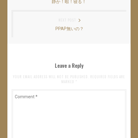
静か！暇！寝る！
Previous
稿
新
ッ
新
し
ク
し
い
し
い
post:
ナ
ウ
て
ウ
ィ
く
ィ
NEXT POST
ン
だ
ン
ビ
ド
さ
ド
ウ
い
ウ
PPAP無いの？
Next
ゲ
で
(
で
開
新
開
post:
き
し
き
ー
ま
い
ま
す
ウ
す
シ
)
ィ
)
ン
ド
ョ
ウ
Leave a Reply
で
開
ン
き
ま
YOUR EMAIL ADDRESS WILL NOT BE PUBLISHED. REQUIRED FIELDS ARE
す
MARKED
*
)
Comment
*