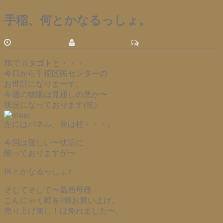
手稲、何とかなるっしょ。
2016年10月17日
info@npo-vo.net
Leave a comment
JRでガタゴトと・・・
今日から手稲区民センターの
お世話になりまーす。
今週の物販は見通しの悪か〜
状況になっております(笑)
左にはパネル、前は柱・・・。
今回は難しい〜状況に
陥っておりますが〜
何とかなるっしょ?
そしてそして〜葛西母様
こんにゃく麺を3個お買い上げ。
売り上げ無し！は免れました〜。