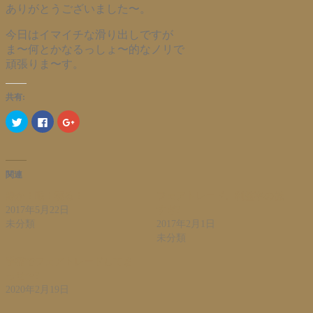
ありがとうございました〜。
今日はイマイチな滑り出しですが
ま〜何とかなるっしょ〜的なノリで
頑張りま〜す。
共有:
ク
Facebook
ク
リ
で
リ
ッ
共
ッ
ク
有
ク
し
す
し
て
る
て
Twitter
に
Google+
関連
で
は
で
共
ク
共
有
リ
有
静か！暇！寝る！
フェアトレード、利益率の低
(新
ッ
(新
2017年5月22日
すぎ?
し
ク
し
い
し
い
未分類
2017年2月1日
ウ
て
ウ
ィ
く
ィ
未分類
ン
だ
ン
ド
さ
ド
ウ
い
ウ
手稲でフェアトレードしてま
で
(新
で
っせ〜?
開
し
開
き
い
き
2020年2月19日
ま
ウ
ま
す)
ィ
す)
未分類
ン