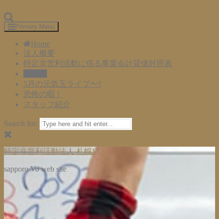
Skip to content
Primary Menu
Home
法人概要
特定非営利活動に係る事業会計貸借対照表
ブログ
5月の元気玉ライブ〜?
恐怖の暇！
スタッフ紹介
Search for:
特定非営利活動法人 札幌VO
sapporo Vo web site