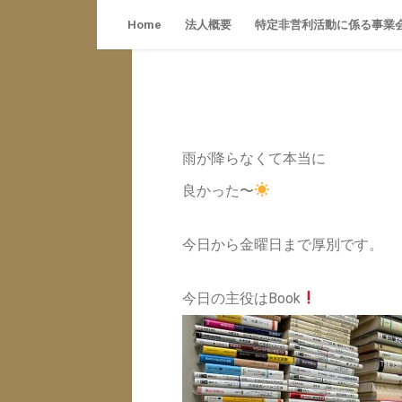
特定
Skip
Home
法人概要
特定非営利活動に係る事業
to
content
雨が降らなくて本当に
良かった〜
今日から金曜日まで厚別です。
今日の主役はBook