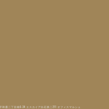
区平和通二丁目南6-34 エスカイア白石第二211 オフィスマルシェ