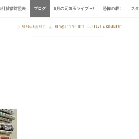
非営利活動法人 札
厚別、今日の主役はBOOK ?
会計貸借対照表
ブログ
5月の元気玉ライブ〜?
恐怖の暇！
スタ
2024年5月20日
INFO@NPO-VO.NET
LEAVE A COMMENT
SAPPORO VO WEB SITE