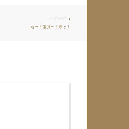
NEXT POST
雨〜！強風〜！寒っ！
Next
post: