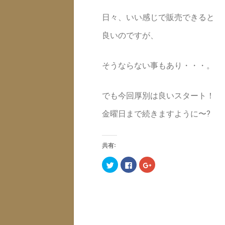
日々、いい感じで販売できると
良いのですが、
そうならない事もあり・・・。
でも今回厚別は良いスタート！
金曜日まで続きますように〜?
共有:
ク
F
ク
リ
a
リ
ッ
c
ッ
ク
e
ク
し
b
し
て
o
て
T
o
G
w
k
o
i
で
o
t
共
g
t
有
l