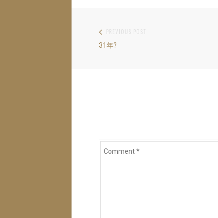
e
す
e
r
る
+
で
に
で
共
は
共
有
ク
有
PREVIOUS POST
(
リ
(
投
新
ッ
新
し
ク
し
Previous
31年?
い
し
い
稿
ウ
て
ウ
post:
ィ
く
ィ
ナ
ン
だ
ン
ド
さ
ド
ウ
い
ウ
ビ
で
(
で
開
新
開
き
し
き
ゲ
ま
い
ま
す
ウ
す
ー
)
ィ
)
ン
ド
シ
ウ
で
ョ
開
Comment
き
ま
ン
*
す
)