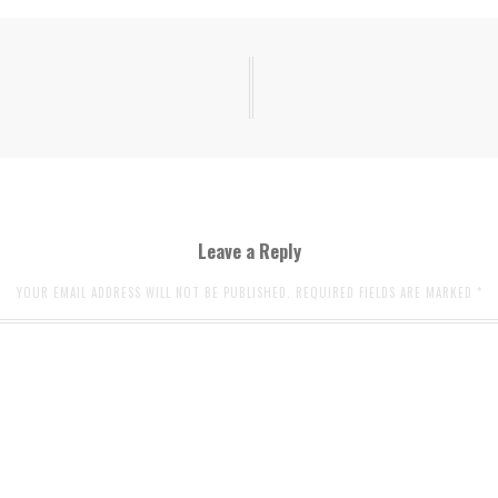
Leave a Reply
YOUR EMAIL ADDRESS WILL NOT BE PUBLISHED. REQUIRED FIELDS ARE MARKED
*