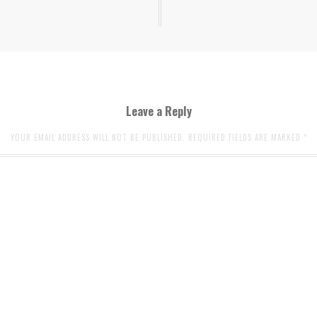
Leave a Reply
YOUR EMAIL ADDRESS WILL NOT BE PUBLISHED. REQUIRED FIELDS ARE MARKED
*