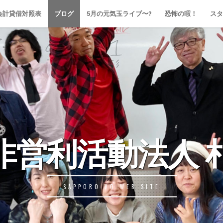
会計貸借対照表
ブログ
5月の元気玉ライブ〜?
恐怖の暇！
スタ
非営利活動法人 札
SAPPORO VO WEB SITE