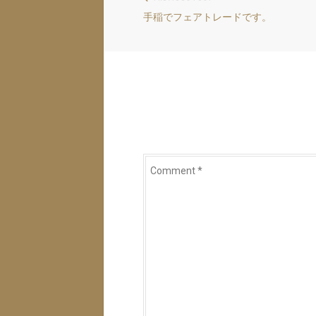
投
Previous
手稲でフェアトレードです。
稿
post:
ナ
ビ
ゲ
ー
シ
ョ
Comment
ン
*