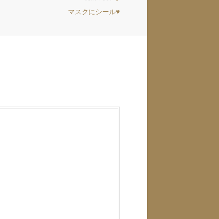
マスクにシール♥
Next
post: