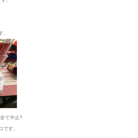
す。
全て中止?
ロです。