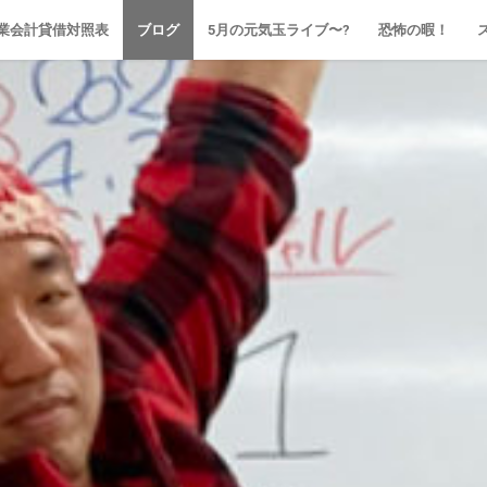
業会計貸借対照表
ブログ
5月の元気玉ライブ〜?
恐怖の暇！