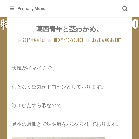
Skip
Primary Menu
to
特定非営利活動法人 札幌VO
content
葛西青年と茎わかめ。
SAPPORO VO WEB SITE
2017年6月1日
INFO@NPO-VO.NET
LEAVE A COMMENT
天気がイマイチです。
何となく空気がドヨ〜ンとしております。
暇！ひたすら暇なので
見本の肩叩きで足や肩をバンバンしております。