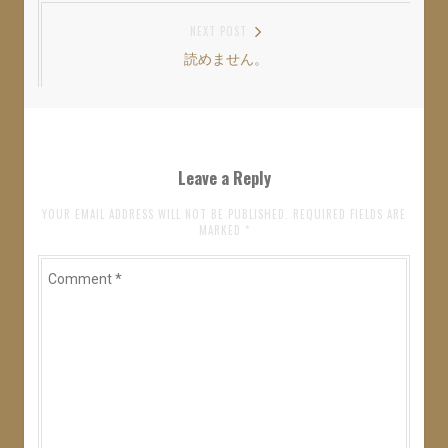
ナ
NEXT POST
ビ
読めません。
Next
ゲ
post:
ー
シ
ョ
Leave a Reply
ン
YOUR EMAIL ADDRESS WILL NOT BE PUBLISHED. REQUIRED FIELDS ARE
MARKED
*
Comment
*