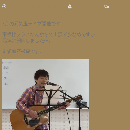
2017年5月28日
2017年5月30日
info@npo-vo.net
Leave a
comment
5月の元気玉ライブ開催です。
雨模様プラスなんやらで出演者少なめですが
元気に開催しました〜。
まず前座杉森です。