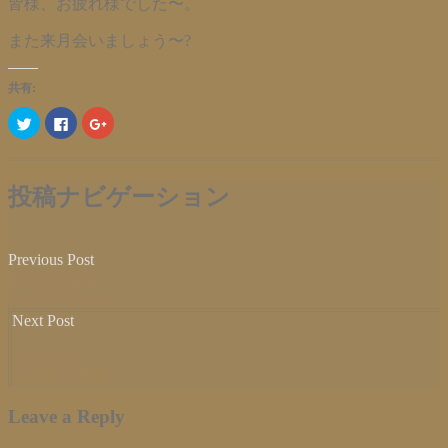
皆様、お疲れ様でした〜。
また来月会いましょう〜?
共有:
ク
Facebook
ク
リ
で
リ
ッ
共
ッ
ク
有
ク
し
す
し
て
る
て
Twitter
に
Google+
投稿ナビゲーション
で
は
で
共
ク
共
有
リ
有
(新
ッ
(新
し
ク
し
Previous Post
い
し
い
ウ
て
ウ
Previous post:
ィ
く
ィ
くそっくらえ。
ン
だ
ン
ド
さ
ド
Next Post
ウ
い
ウ
で
(新
で
開
し
開
Next post:
き
い
き
ま
ウ
ま
杉森怒り沸騰?
す)
ィ
す)
ン
ド
Leave a Reply
ウ
で
開