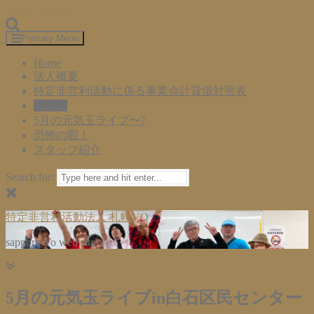
Skip to content
Primary Menu
Home
法人概要
特定非営利活動に係る事業会計貸借対照表
ブログ
5月の元気玉ライブ〜?
恐怖の暇！
スタッフ紹介
Search for:
特定非営利活動法人 札幌VO
sapporo Vo web site
5月の元気玉ライブin白石区民センター