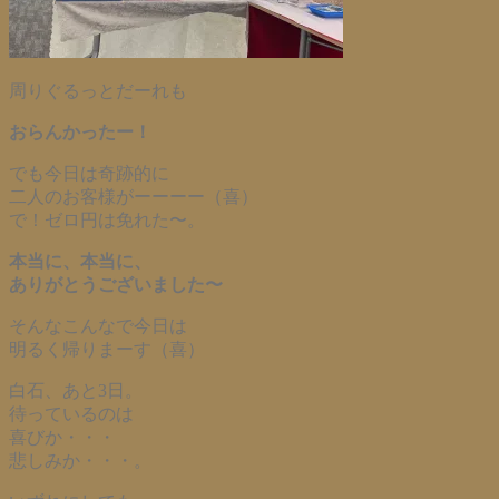
周りぐるっとだーれも
おらんかったー！
でも今日は奇跡的に
二人のお客様がーーーー（喜）
で！ゼロ円は免れた〜。
本当に、本当に、
ありがとうございました〜
そんなこんなで今日は
明るく帰りまーす（喜）
白石、あと3日。
待っているのは
喜びか・・・
悲しみか・・・。