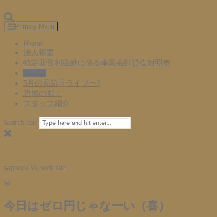
Skip to content
Primary Menu
Home
法人概要
特定非営利活動に係る事業会計貸借対照表
ブログ
5月の元気玉ライブ〜?
恐怖の暇！
スタッフ紹介
Search for:
特定非営利活動法人 札幌VO
sapporo Vo web site
今日はゼロ円じゃなーい（喜）