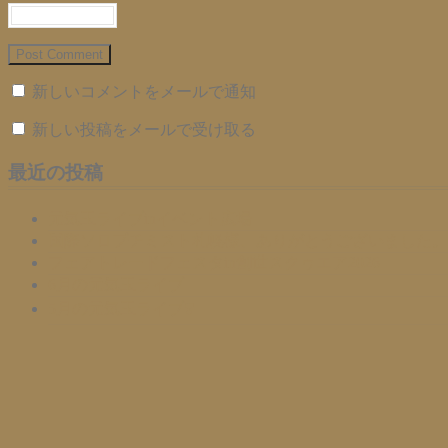
新しいコメントをメールで通知
新しい投稿をメールで受け取る
最近の投稿
元気玉ライブinイベント広場
国際ソロプチミスト札幌様、ありがとうございました。
フェアトレードフェスタin創世スクゥエア2026
6月の元気玉ライブ
5月の元気玉ライブ❣️