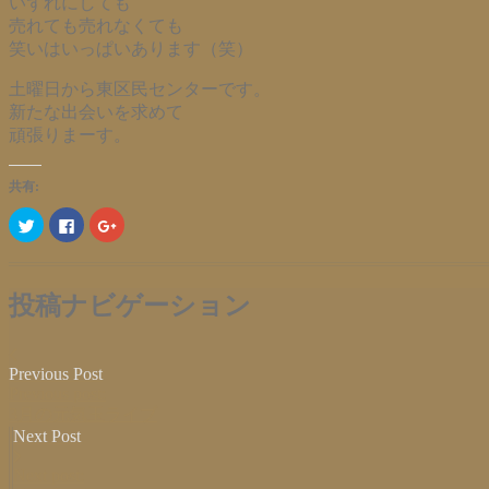
いずれにしても
売れても売れなくても
笑いはいっぱいあります（笑）
土曜日から東区民センターです。
新たな出会いを求めて
頑張りまーす。
共有:
ク
Facebook
ク
リ
で
リ
ッ
共
ッ
ク
有
ク
し
す
し
て
る
て
Twitter
に
Google+
投稿ナビゲーション
で
は
で
共
ク
共
有
リ
有
(新
ッ
(新
し
ク
し
Previous Post
い
し
い
ウ
て
ウ
Previous post:
ィ
く
ィ
3月の元気玉ライブ
ン
だ
ン
ド
さ
ド
Next Post
ウ
い
ウ
で
(新
で
開
し
開
Next post:
き
い
き