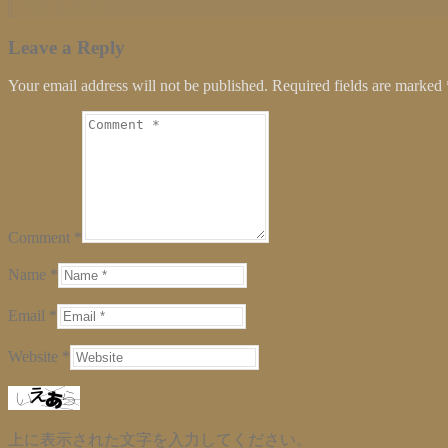
敗れ去る日々。
ま
ウ
ま
す)
ィ
す)
ン
ド
Leave a Reply
ウ
で
開
Your email address will not be published. Required fields are marked
き
ま
す)
Comment *
Name *
Email *
Website *
上に表示された文字を入力してください。