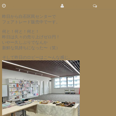
2026年3月31日
2026年3月31日
info@npo-vo.net
Leave a c
昨日から白石区民センターで
フェアトレード販売中でーす。
何と！何と！何と！
昨日は久々の売り上げゼロ円！
いやー久しぶりでなんか
新鮮な気持ちになった〜（笑）
そして昨日のロビーはこ〜んな感じ。