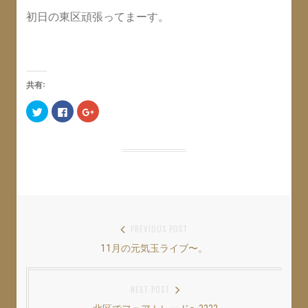
初日の東区頑張ってまーす。
共有:
ク
F
ク
リ
a
リ
ッ
c
ッ
ク
e
ク
し
b
し
て
o
て
T
o
G
w
k
o
i
で
o
t
共
g
t
有
l
e
す
e
r
る
+
で
に
で
共
は
共
投
PREVIOUS POST
有
ク
有
(
リ
(
11月の元気玉ライブ〜。
Previous
稿
新
ッ
新
し
ク
し
い
し
い
post:
ナ
ウ
て
ウ
ィ
く
ィ
NEXT POST
ン
だ
ン
ビ
ド
さ
ド
ウ
い
ウ