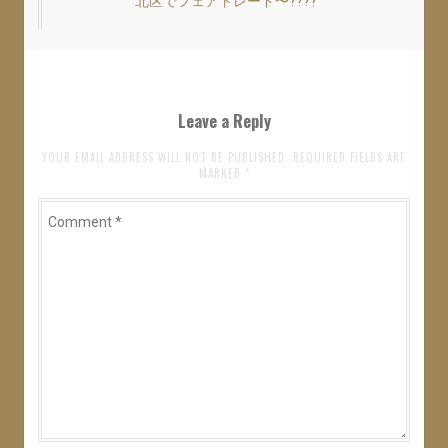
北区でフェアトレード〜????
Next
ゲ
で
(
で
開
新
開
post:
き
し
き
ー
ま
い
ま
す
ウ
す
シ
)
ィ
)
ン
ド
ョ
ウ
Leave a Reply
で
開
ン
き
ま
YOUR EMAIL ADDRESS WILL NOT BE PUBLISHED. REQUIRED FIELDS ARE
す
MARKED
*
)
Comment
*