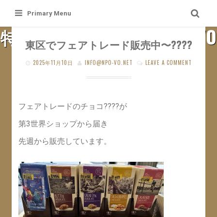
Skip
Primary Menu
to
特定非営利活動法人 札幌VO
content
東区でフェアトレード販売中〜????
SAPPORO VO WEB SITE
2025年11月10日
INFO@NPO-VO.NET
LEAVE A COMMENT
フェアトレードのチョコ????が
第3世界ショップから届き
先週から販売しています。