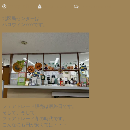
2025年10月9日
info@npo-vo.net
Leave a comment
北区民センターは
ハロウィン????です。
フェアトレード販売は最終日です。
そして、そして、
フェアトレード冬の時代です。
こんなにも円が安くては・・・