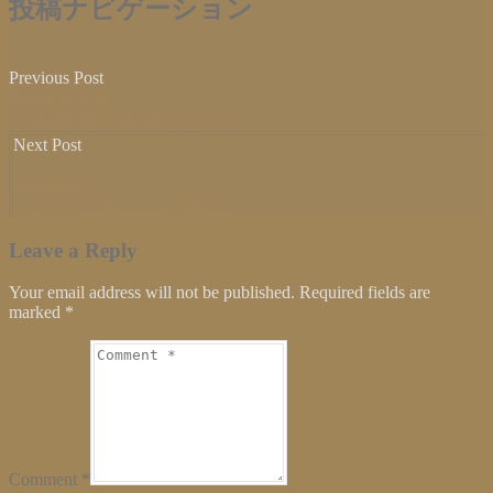
Twitter
に
Google+
投稿ナビゲーション
で
は
で
共
ク
共
有
リ
有
(新
ッ
(新
し
ク
し
Previous Post
い
し
い
ウ
て
ウ
Previous post:
ィ
く
ィ
WORLD FESTIVAL 2025in石狩
ン
だ
ン
ド
さ
ド
Next Post
ウ
い
ウ
で
(新
で
開
し
開
Next post:
き
い
き
ま
ウ
ま
しみさぽマルシェに参加〜。
す)
ィ
す)
ン
ド
Leave a Reply
ウ
で
開
Your email address will not be published. Required fields are
き
ま
marked
*
す)
Comment *