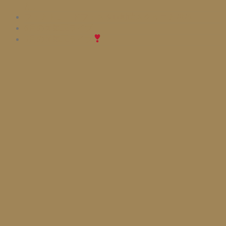
た。
フェアトレードフェスタin創世スクゥエア2026
6月の元気玉ライブ
5月の元気玉ライブ