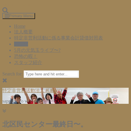
Skip to content
Primary Menu
Home
法人概要
特定非営利活動に係る事業会計貸借対照表
ブログ
5月の元気玉ライブ〜?
恐怖の暇！
スタッフ紹介
Search for:
特定非営利活動法人 札幌VO
sapporo Vo web site
北区民センター最終日〜。