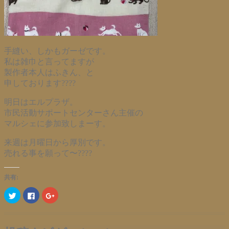
手縫い、しかもガーゼです。
私は雑巾と言ってますが
製作者本人はふきん、と
申しております????
明日はエルプラザ。
市民活動サポートセンターさん主催の
マルシェに参加致しまーす。
来週は月曜日から厚別です。
売れる事を願って〜????
共有:
ク
Facebook
ク
リ
で
リ
ッ
共
ッ
ク
有
ク
し
す
し
て
る
て