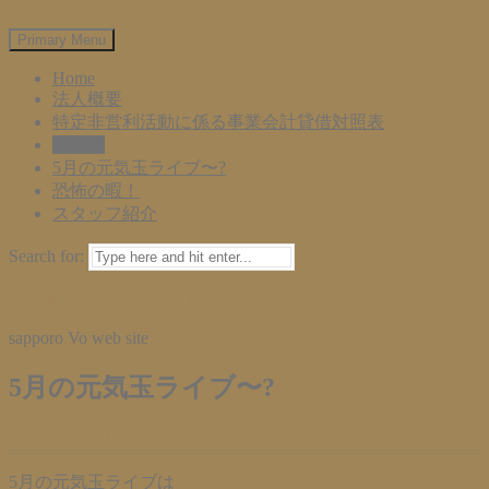
Skip to content
Primary Menu
Home
法人概要
特定非営利活動に係る事業会計貸借対照表
ブログ
5月の元気玉ライブ〜?
恐怖の暇！
スタッフ紹介
Search for:
特定非営利活動法人 札幌VO
sapporo Vo web site
5月の元気玉ライブ〜?
2025年5月11日
info@npo-vo.net
Leave a comment
5月の元気玉ライブは