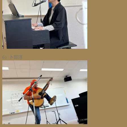
6）卜部淳