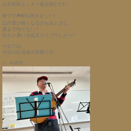
白石区民センター集会室Eです。
春です☘️桜も咲きました?
山の雪が無くなるのもあと少し。
夏まで待てない！
めちゃ暑い元気玉ライブでした〜?
それでは
今日の出演者の皆様です。
1）今井学