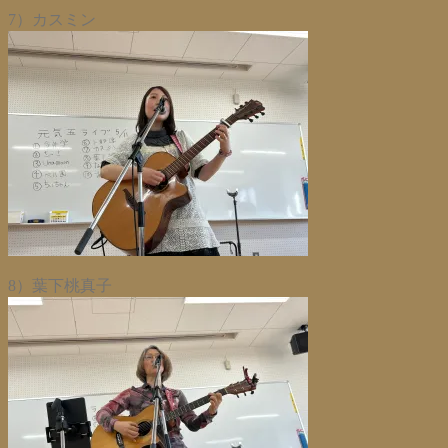
7）カスミン
8）葉下桃真子