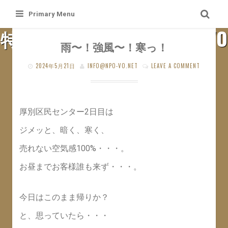
Skip
Primary Menu
to
特定非営利活動法人 札幌VO
content
雨〜！強風〜！寒っ！
SAPPORO VO WEB SITE
2024年5月21日
INFO@NPO-VO.NET
LEAVE A COMMENT
厚別区民センター2日目は
ジメッと、暗く、寒く、
売れない空気感100%・・・。
お昼までお客様誰も来ず・・・。
今日はこのまま帰りか？
と、思っていたら・・・