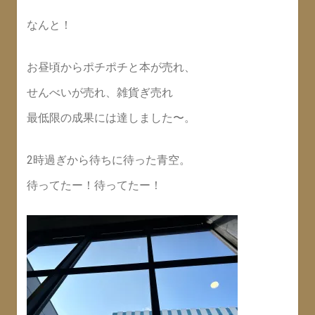
なんと！
お昼頃からポチポチと本が売れ、
せんべいが売れ、雑貨ぎ売れ
最低限の成果には達しました〜。
2時過ぎから待ちに待った青空。
待ってたー！待ってたー！