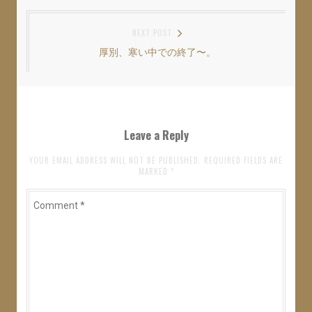
post:
ナ
NEXT POST
ビ
厚別、寒い中での終了〜。
Next
ゲ
post:
ー
シ
ョ
Leave a Reply
ン
YOUR EMAIL ADDRESS WILL NOT BE PUBLISHED. REQUIRED FIELDS ARE
MARKED
*
Comment
*