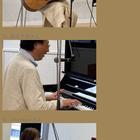
3）福士文浩さん
4）Una moon さん