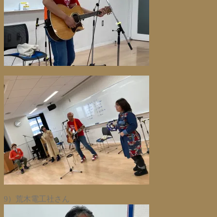
9）荒木電工社さん