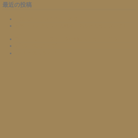
最近の投稿
元気玉ライブinイベント広場
国際ソロプチミスト札幌様、ありがとうございまし
た。
フェアトレードフェスタin創世スクゥエア2026
6月の元気玉ライブ
5月の元気玉ライブ❣️