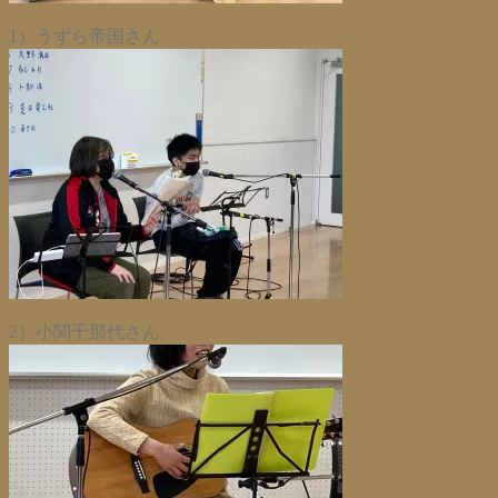
1）うずら帝国さん
2）小関千那代さん