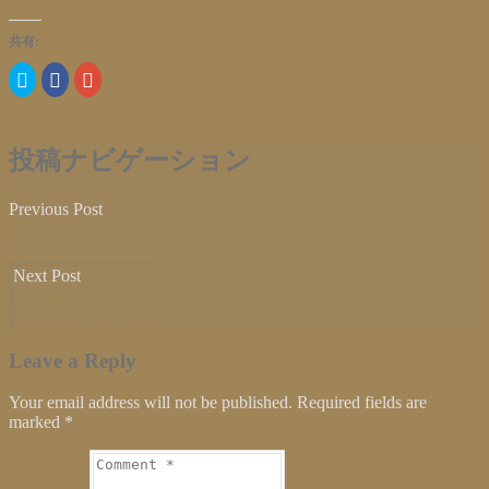
共有:
ク
Facebook
ク
リ
で
リ
ッ
共
ッ
ク
有
ク
し
す
し
て
る
て
Twitter
に
Google+
投稿ナビゲーション
で
は
で
共
ク
共
有
リ
有
(新
ッ
(新
Previous Post
し
ク
し
Previous post:
い
し
い
ウ
て
ウ
雪はもうイラン??
ィ
く
ィ
ン
だ
ン
Next Post
ド
さ
ド
Next post:
ウ
い
ウ
で
(新
で
東区民センター終了〜。
開
し
開
き
い
き
ま
ウ
ま
Leave a Reply
す)
ィ
す)
ン
ド
Your email address will not be published. Required fields are
ウ
で
marked
*
開
き
ま
す)