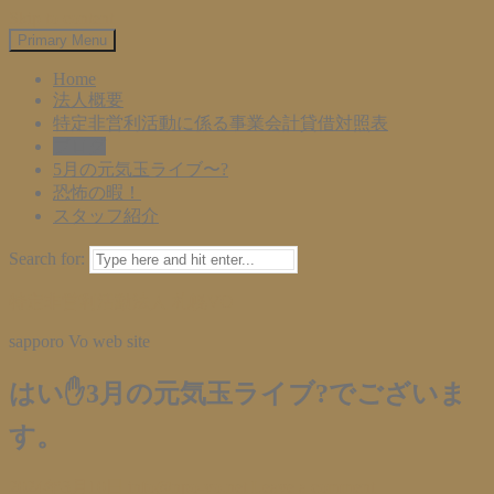
Skip to content
Primary Menu
Home
法人概要
特定非営利活動に係る事業会計貸借対照表
ブログ
5月の元気玉ライブ〜?
恐怖の暇！
スタッフ紹介
Search for:
特定非営利活動法人 札幌VO
sapporo Vo web site
はい✋3月の元気玉ライブ?でございま
す。
2024年3月10日
info@npo-vo.net
Leave a comment