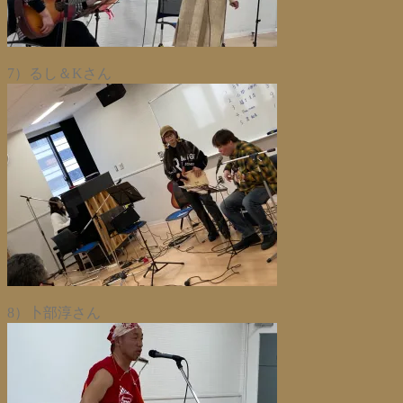
7）るし＆Kさん
8）卜部淳さん