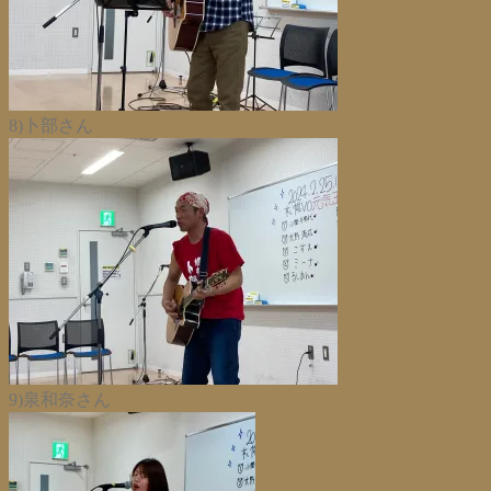
8)卜部さん
9)泉和奈さん