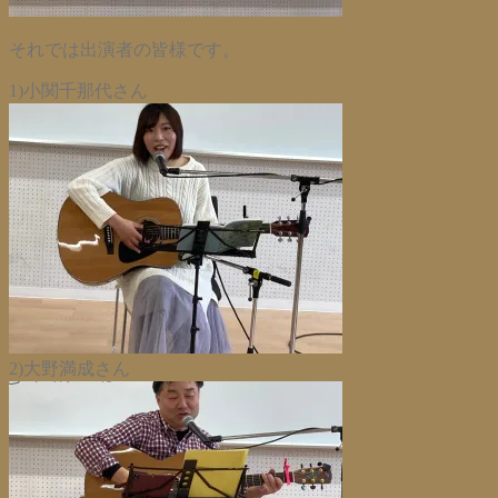
それでは出演者の皆様です。
1)小関千那代さん
2)大野満成さん