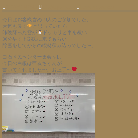
2024年2月25日
info@npo-vo.net
Leave a comment
今日はお客様含め19人のご参加でした。
天気も良く
と思っていたら
昨晩降った雪が
ドッカリと車を覆い
30分早く卜部氏に来てもらい
除雪をしてからの機材積み込みでした〜。
白石区民センター集会室E、
今日の白板は亜衣ちゃんが
書いてくれました〜。お上手〜