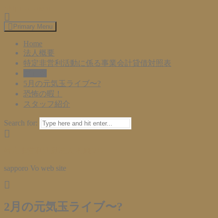
Skip to content
Primary Menu
Home
法人概要
特定非営利活動に係る事業会計貸借対照表
ブログ
5月の元気玉ライブ〜?
恐怖の暇！
スタッフ紹介
Search for:
特定非営利活動法人 札幌VO
sapporo Vo web site
2月の元気玉ライブ〜?