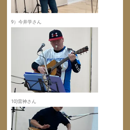
9）今井学さん
10)雷神さん