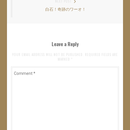
NEXT POST
ン
だ
ン
ビ
ド
さ
ド
ウ
い
ウ
白石！奇跡のワーオ！
Next
ゲ
で
(
で
開
新
開
post:
き
し
き
ー
ま
い
ま
す
ウ
す
シ
)
ィ
)
ン
ド
ョ
ウ
Leave a Reply
で
開
ン
き
ま
YOUR EMAIL ADDRESS WILL NOT BE PUBLISHED. REQUIRED FIELDS ARE
す
MARKED
*
)
Comment
*