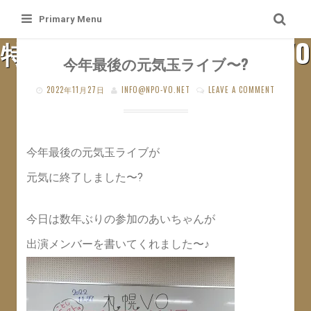
Skip
Primary Menu
to
特定非営利活動法人 札幌VO
content
今年最後の元気玉ライブ〜?
SAPPORO VO WEB SITE
2022年11月27日
INFO@NPO-VO.NET
LEAVE A COMMENT
今年最後の元気玉ライブが
元気に終了しました〜?
今日は数年ぶりの参加のあいちゃんが
出演メンバーを書いてくれました〜♪