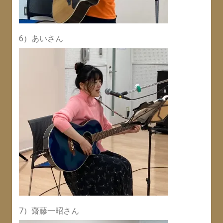
6）あいさん
7）齋藤一昭さん