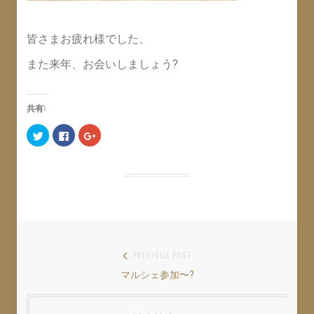
皆さまお疲れ様でした、
また来年、お会いしましょう?
共有:
ク
F
ク
リ
a
リ
ッ
c
ッ
ク
e
ク
し
b
し
て
o
て
T
o
G
w
k
o
i
で
o
t
共
g
t
有
l
e
す
e
r
る
+
で
に
で
共
は
共
投
PREVIOUS POST
有
ク
有
(
リ
(
マルシェ参加〜?
Previous
稿
新
ッ
新
し
ク
し
い
し
い
post:
ナ
ウ
て
ウ
ィ
く
ィ