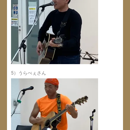
5）うらべぇさん