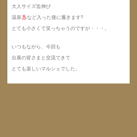
大人サイズ迄伸び
温泉
など入った後に履きます?
とても小さくて笑っちゃうのですが・・・。
いつもながら、今回も
出展の皆さまと交流できて
とても楽しいマルシェでした。
職員の皆さま、
偶然居合わせた弁護士さん、
チョコレート?や雑貨のお買い上げ、
本当に本当に感謝致します。