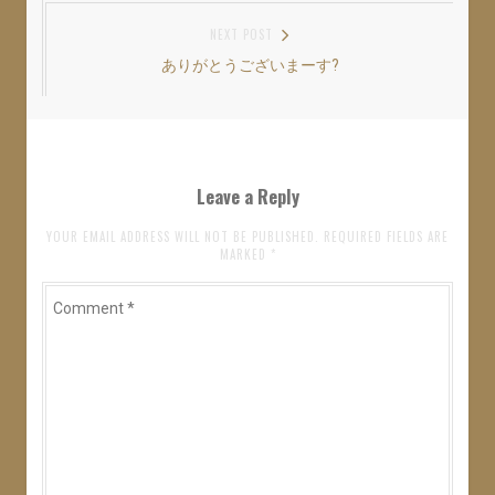
ナ
NEXT POST
ビ
ありがとうございまーす?
Next
ゲ
post:
ー
シ
ョ
Leave a Reply
ン
YOUR EMAIL ADDRESS WILL NOT BE PUBLISHED. REQUIRED FIELDS ARE
MARKED
*
Comment
*