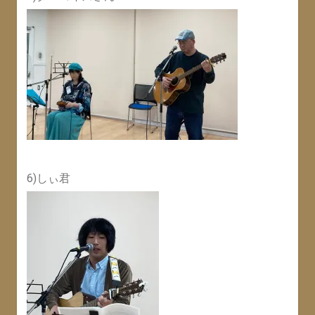
6)しぃ君