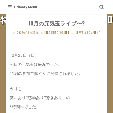
Skip
Primary Menu
to
特定非営利活動法人 札幌VO
content
10月の元気玉ライブ〜?
SAPPORO VO WEB SITE
2022年10月23日
INFO@NPO-VO.NET
LEAVE A COMMENT
10月23日（日）
今日の元気玉は盛況でした。
11組の参加で賑やかに開催されました。
今月も
笑いあり?感動あり?驚きあり、の
3時間半でした。