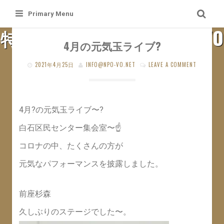
Skip
Primary Menu
to
特定非営利活動法人 札幌VO
content
4月の元気玉ライブ?
SAPPORO VO WEB SITE
2021年4月25日
INFO@NPO-VO.NET
LEAVE A COMMENT
4月?の元気玉ライブ〜?
白石区民センター集会室〜☝️
コロナの中、たくさんの方が
元気なパフォーマンスを披露しました。
前座杉森
久しぶりのステージでした〜。