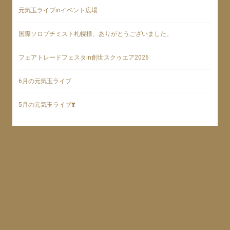
元気玉ライブinイベント広場
国際ソロプチミスト札幌様、ありがとうございました。
フェアトレードフェスタin創世スクゥエア2026
6月の元気玉ライブ
5月の元気玉ライブ❣️