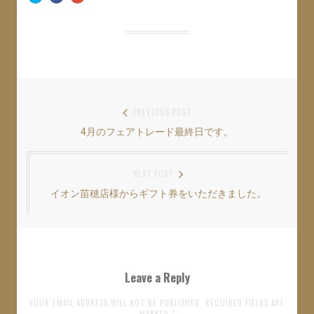
ッ
c
ッ
ク
e
ク
し
b
し
て
o
て
T
o
G
w
k
o
i
で
o
t
共
g
t
有
l
e
す
e
r
る
+
で
に
で
共
は
共
投
PREVIOUS POST
有
ク
有
(
リ
(
4月のフェアトレード最終日です。
Previous
稿
新
ッ
新
し
ク
し
い
し
い
post:
ナ
ウ
て
ウ
ィ
く
ィ
NEXT POST
ン
だ
ン
ビ
ド
さ
ド
ウ
い
ウ
イオン苗穂店様からギフト券をいただきました。
Next
ゲ
で
(
で
開
新
開
post:
き
し
き
ー
ま
い
ま
す
ウ
す
シ
)
ィ
)
ン
ド
ョ
ウ
Leave a Reply
で
開
ン
き
ま
YOUR EMAIL ADDRESS WILL NOT BE PUBLISHED. REQUIRED FIELDS ARE
す