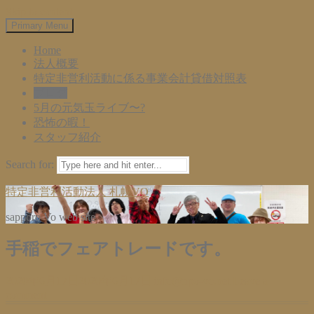
Skip to content
Primary Menu
Home
法人概要
特定非営利活動に係る事業会計貸借対照表
ブログ
5月の元気玉ライブ〜?
恐怖の暇！
スタッフ紹介
Search for:
特定非営利活動法人 札幌VO
sapporo Vo web site
手稲でフェアトレードです。
2020年6月17日
2020年6月17日
info@npo-vo.net
Leave a
comment