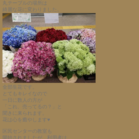
丸テーブルの場所は
綺麗な花に変わりました。
全部生花です。
とてもキレイなので
一日に数人の方が
「これ、売ってるの？」と
聞きに来られます。
花は心を癒やします♥
区民センターの教室も
開始されましたが、利用者は