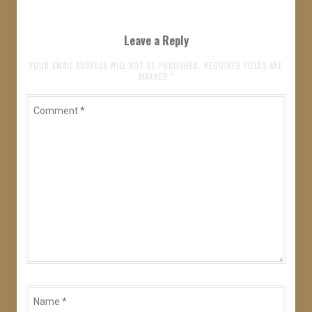
シ
ョ
Leave a Reply
ン
YOUR EMAIL ADDRESS WILL NOT BE PUBLISHED. REQUIRED FIELDS ARE
MARKED
*
Comment
*
Name