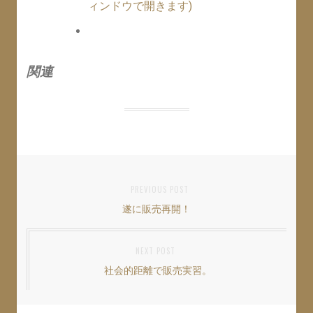
ィンドウで開きます)
関連
投
PREVIOUS POST
遂に販売再開！
Previous
稿
post:
ナ
NEXT POST
ビ
社会的距離で販売実習。
Next
ゲ
post:
ー