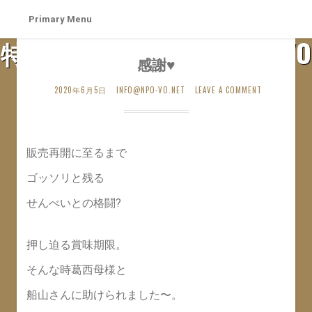
Skip
Primary Menu
to
特定非営利活動法人 札幌VO
content
感謝♥
SAPPORO VO WEB SITE
2020年6月5日
INFO@NPO-VO.NET
LEAVE A COMMENT
販売再開に至るまで
ゴッソリと残る
せんべいとの格闘?
押し迫る賞味期限。
そんな時葛西母様と
船山さんに助けられました〜。