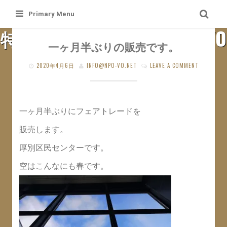
Skip
Primary Menu
to
特定非営利活動法人 札幌VO
content
一ヶ月半ぶりの販売です。
SAPPORO VO WEB SITE
2020年4月6日
INFO@NPO-VO.NET
LEAVE A COMMENT
一ヶ月半ぶりにフェアトレードを
販売します。
厚別区民センターです。
空はこんなにも春です。