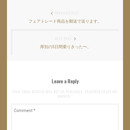
投
PREVIOUS POST
フェアトレード商品を郵送で送ります。
Previous
稿
post:
ナ
NEXT POST
ビ
厚別の5日間乗りきった〜。
Next
ゲ
post:
ー
シ
ョ
Leave a Reply
ン
YOUR EMAIL ADDRESS WILL NOT BE PUBLISHED. REQUIRED FIELDS ARE
MARKED
*
Comment
*