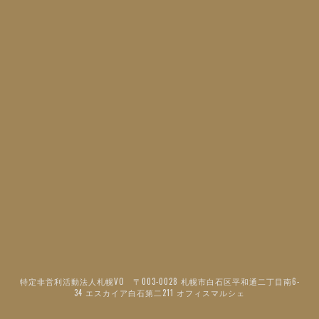
特定非営利活動法人札幌VO 〒003-0028 札幌市白石区平和通二丁目南6-
34 エスカイア白石第二211 オフィスマルシェ