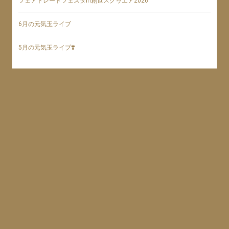
フェアトレードフェスタin創世スクゥエア2026
6月の元気玉ライブ
5月の元気玉ライブ❣️