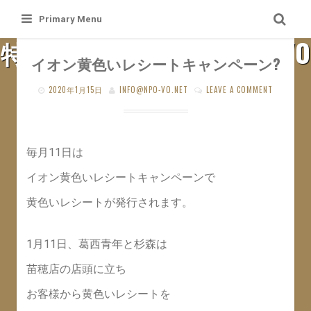
Skip
Primary Menu
to
特定非営利活動法人 札幌VO
content
イオン黄色いレシートキャンペーン?
SAPPORO VO WEB SITE
2020年1月15日
INFO@NPO-VO.NET
LEAVE A COMMENT
毎月11日は
イオン黄色いレシートキャンペーンで
黄色いレシートが発行されます。
1月11日、葛西青年と杉森は
苗穂店の店頭に立ち
お客様から黄色いレシートを