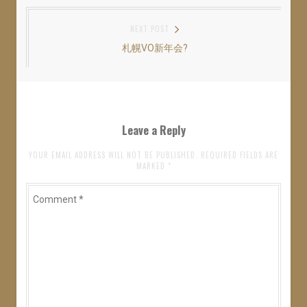
い
し
い
post:
ナ
ウ
て
ウ
ィ
く
ィ
NEXT POST
ン
だ
ン
ビ
ド
さ
ド
ウ
い
ウ
札幌VO新年会?
Next
ゲ
で
(
で
開
新
開
post:
き
し
き
ー
ま
い
ま
す
ウ
す
シ
)
ィ
)
ン
ド
ョ
ウ
Leave a Reply
で
開
ン
き
ま
YOUR EMAIL ADDRESS WILL NOT BE PUBLISHED. REQUIRED FIELDS ARE
す
MARKED
*
)
Comment
*