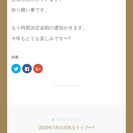
有り難い事です。
もう時期決定金額の通知がきます。
今年もとても楽しみです〜?
共有:
ク
F
ク
リ
a
リ
ッ
c
ッ
ク
e
ク
し
b
し
て
o
て
T
o
G
w
k
o
i
で
o
t
共
g
t
有
l
e
す
e
r
る
+
で
に
で
共
は
共
投
PREVIOUS POST
有
ク
有
(
リ
(
2020年1月の元気玉ライブ〜?
Previous
稿
新
ッ
新
し
ク
し