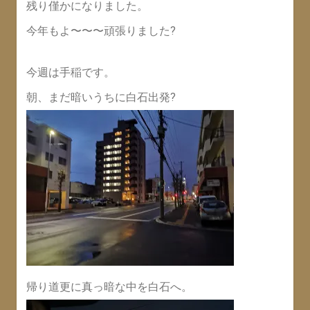
残り僅かになりました。
今年もよ〜〜〜頑張りました?
今週は手稲です。
朝、まだ暗いうちに白石出発?
帰り道更に真っ暗な中を白石へ。