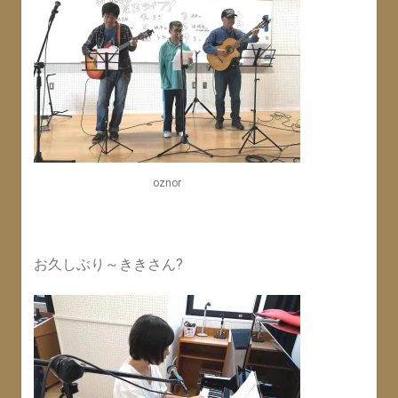
oznor
お久しぶり～ききさん?