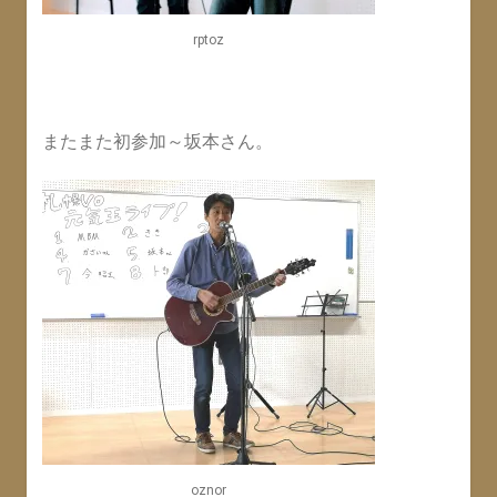
rptoz
またまた初参加～坂本さん。
oznor