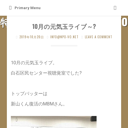
Skip
Primary Menu
to
特定非営利活動法人 札幌VO
content
10月の元気玉ライブ～?
SAPPORO VO WEB SITE
2019年10月20日
INFO@NPO-VO.NET
LEAVE A COMMENT
10月の元気玉ライブ。
白石区民センター視聴覚室でした?
トップバッターは
新山くん復活のMBMさん。