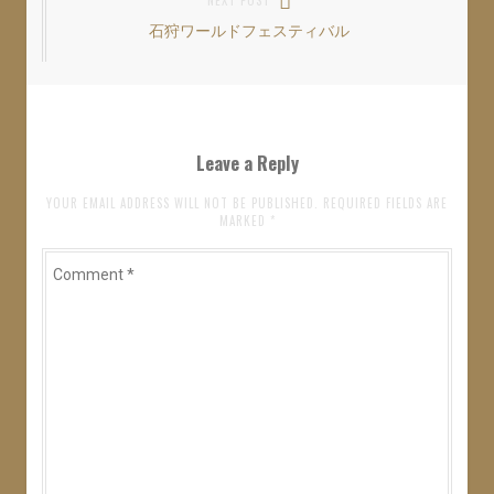
NEXT POST
ビ
石狩ワールドフェスティバル
Next
ゲ
post:
ー
シ
ョ
Leave a Reply
ン
YOUR EMAIL ADDRESS WILL NOT BE PUBLISHED. REQUIRED FIELDS ARE
MARKED
*
Comment
*