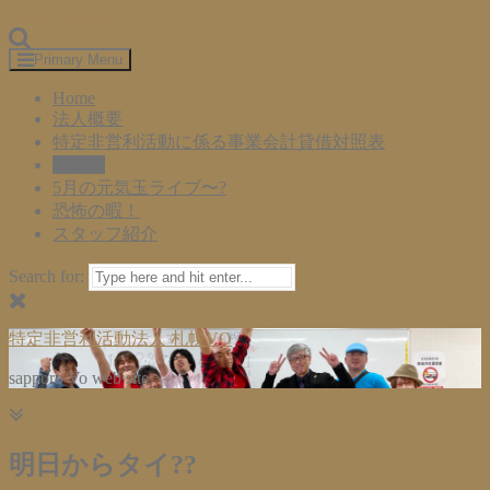
Skip to content
Primary Menu
Home
法人概要
特定非営利活動に係る事業会計貸借対照表
ブログ
5月の元気玉ライブ〜?
恐怖の暇！
スタッフ紹介
Search for:
特定非営利活動法人 札幌VO
sapporo Vo web site
明日からタイ??