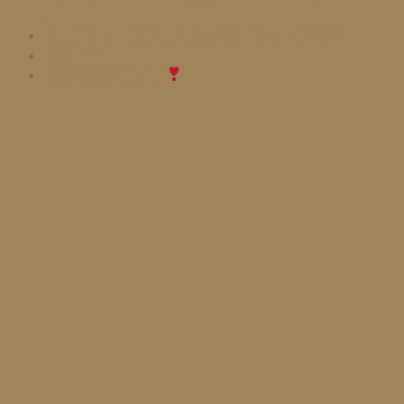
た。
フェアトレードフェスタin創世スクゥエア2026
6月の元気玉ライブ
5月の元気玉ライブ