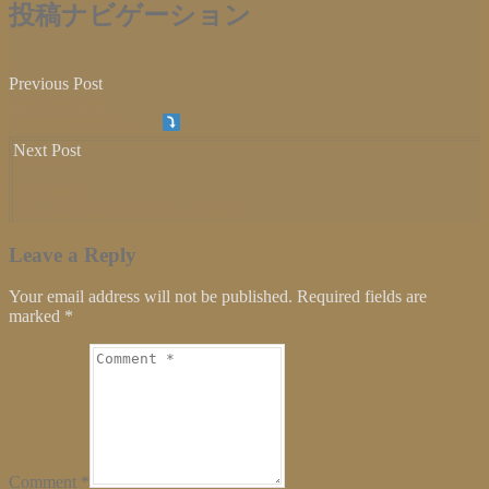
Twitter
に
Google+
投稿ナビゲーション
で
は
で
共
ク
共
有
リ
有
(新
ッ
(新
し
ク
し
Previous Post
い
し
い
ウ
て
ウ
Previous post:
ィ
く
ィ
静寂感半端なく(-_-)
ン
だ
ン
ド
さ
ド
Next Post
ウ
い
ウ
で
(新
で
開
し
開
Next post:
き
い
き
ま
ウ
ま
バンコクはアクシデント続き。
す)
ィ
す)
ン
ド
Leave a Reply
ウ
で
開
Your email address will not be published. Required fields are
き
ま
marked
*
す)
Comment *