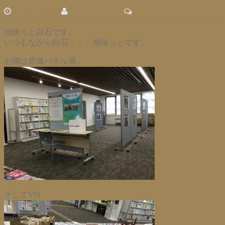
2019年8月8日
info@npo-vo.net
Leave a comment
地味っと白石です。
いつもながら白石・・・地味っとです。
お隣は原爆パネル展。
そしてVO