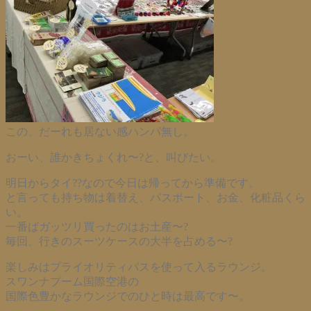
この、だーれも居ない感ハンパ無し。
おーい、誰かきちょくれ〜?と、叫びたい。
明日からタイ??なので今日は帰ってから準備です。
と言っても持ち物は着替え、パスポート、お金、化粧品くら
い。
一番ばガッツリ買ったのはお土産〜?
毎回、行きのスーツケースの大半を占める〜?
楽しみはプライオリティパスを使って入るラウンジ。
スワンナプーム国際空港の
国際色豊かなラウンジでのひと時は最高です〜。