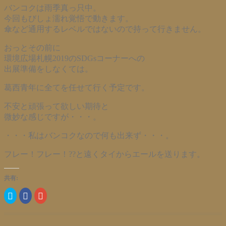
バンコクは雨季真っ只中。
今回もびしょ濡れ覚悟で動きます。
傘など通用するレベルではないので持って行きません。
おっとその前に
環境広場札幌2019のSDGsコーナーへの
出展準備をしなくては。
葛西青年に全てを任せて行く予定です。
不安と頑張って欲しい期待と
微妙な感じですが・・・。
・・・私はバンコクなので何も出来ず・・・。
フレー！フレー！??と遠くタイからエールを送ります。
共有:
ク
Facebook
ク
リ
で
リ
ッ
共
ッ
ク
有
ク
し
す
し
て
る
て