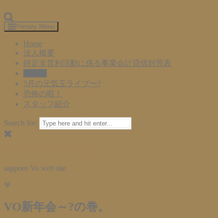
Skip to content
Primary Menu
Home
法人概要
特定非営利活動に係る事業会計貸借対照表
ブログ
5月の元気玉ライブ〜?
恐怖の暇！
スタッフ紹介
Search for:
特定非営利活動法人 札幌VO
sapporo Vo web site
VO新年会～?の巻。