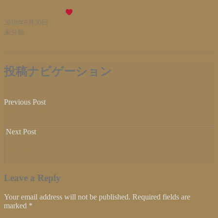
ン
だ
ン
ド
さ
ド
ウ
い
ウ
明日からバンコク～
で
(新
で
2018年6月30日
開
し
開
き
い
き
未分類
ま
ウ
ま
す)
ィ
す)
ン
ド
ウ
で
投稿ナビゲーション
開
き
ま
す)
Previous Post
Previous post:
まだクリスマス、もうお正月?
Next Post
Next post:
1月の元気玉ライブ～?
Leave a Reply
Your email address will not be published. Required fields are
marked
*