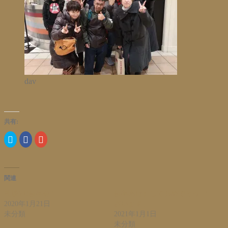
dav
共有:
ク
Facebook
ク
リ
で
リ
ッ
共
ッ
ク
有
ク
し
す
し
て
る
て
Twitter
に
Google+
関連
で
は
で
共
ク
共
有
リ
有
札幌VO新年会?
新年あけましておめでとうご
(新
ッ
(新
2020年1月21日
ざいます。
し
ク
し
い
し
い
未分類
2021年1月1日
ウ
て
ウ
ィ
く
ィ
未分類