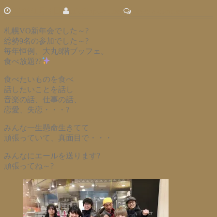
2019年1月10日
info@npo-vo.net
Leave a comment
札幌VO新年会でした～?
総勢9名の参加でした～?
毎年恒例、大丸8階ブッフェ。
食べ放題??
食べたいものを食べ
話したいことを話し
音楽の話、仕事の話、
恋愛、失恋・・・?
みんな一生懸命生きてて
頑張っていて、真面目で・・・
みんなにエールを送ります?️
頑張ってね～?