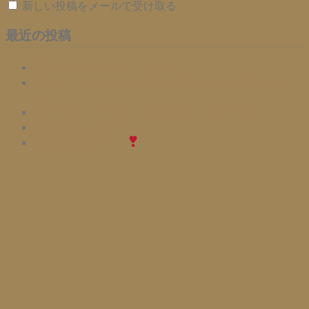
新しい投稿をメールで受け取る
最近の投稿
元気玉ライブinイベント広場
国際ソロプチミスト札幌様、ありがとうございまし
た。
フェアトレードフェスタin創世スクゥエア2026
6月の元気玉ライブ
5月の元気玉ライブ