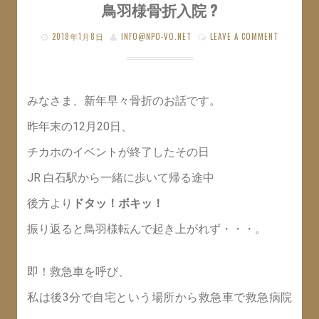
鳥羽様骨折入院 ?
2018年1月8日
INFO@NPO-VO.NET
LEAVE A COMMENT
みなさま、新年早々骨折のお話です。
昨年末の12月20日、
チカホのイベントが終了したその日
JR 白石駅から一緒に歩いて帰る途中
後方より
ドタッ！ボキッ！
振り返ると鳥羽様転んで起き上がれず・・・。
即！救急車を呼び、
私は後3分で自宅という場所から救急車で救急病院