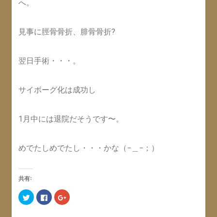
へ。
見事に脛骨骨折、腓骨骨折?
翌日手術・・・。
サイボーグ化は成功し
1月中には退院だそうです〜。
めでたしめでたし・・・かな（−＿−；）
共有:
ク
F
ク
リ
a
リ
ッ
c
ッ
ク
e
ク