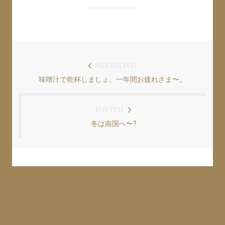
し
b
し
て
o
て
T
o
G
w
k
o
i
で
o
t
共
g
t
有
l
e
す
e
r
る
+
で
に
で
共
は
共
投
PREVIOUS POST
有
ク
有
(
リ
(
味噌汁で乾杯しましょ。一年間お疲れさま〜。
Previous
稿
新
ッ
新
し
ク
し
い
し
い
post:
ナ
ウ
て
ウ
ィ
く
ィ
NEXT POST
ン
だ
ン
ビ
ド
さ
ド
ウ
い
ウ
冬は南国へ〜?
Next
ゲ
で
(
で
開
新
開
post:
き
し
き
ー
ま
い
ま
す
ウ
す
シ
)
ィ
)
ン
ド
ョ
ウ
Leave a Reply
で
開
ン
き
ま
YOUR EMAIL ADDRESS WILL NOT BE PUBLISHED. REQUIRED FIELDS ARE
す
MARKED
*
)