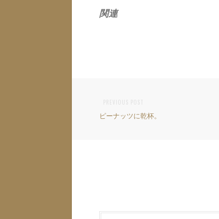
関連
PREVIOUS POST
投
Previous
ピーナッツに乾杯。
稿
post:
ナ
ビ
ゲ
ー
シ
ョ
Comment