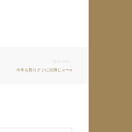
NEXT POST
今年も祭りクジに出陣じゃ〜✊
Next
post: