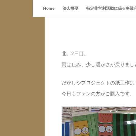
特定
Skip
Home
法人概要
特定非営利活動に係る事業
to
content
北。2日目。
雨は止み、少し暖かさが戻りまし
だがしやプロジェクトの紙工作は
今日もファンの方がご購入です。