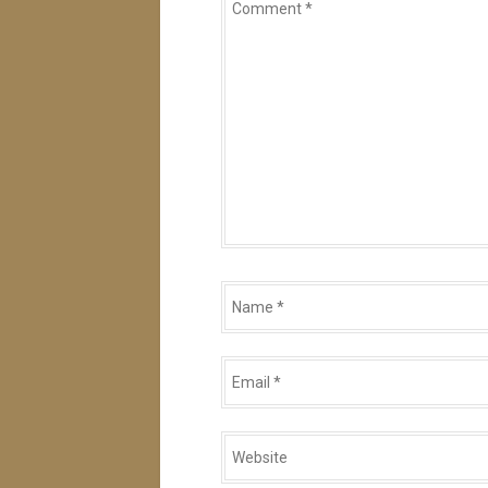
ン
*
Name
*
Email
*
Website
*