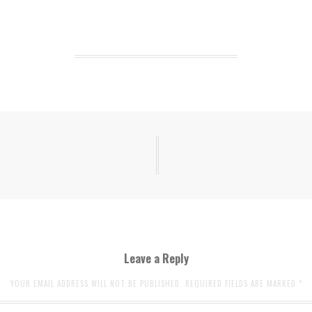
Leave a Reply
YOUR EMAIL ADDRESS WILL NOT BE PUBLISHED. REQUIRED FIELDS ARE MARKED
*