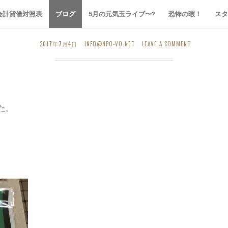
非営利活動法人 札
戦いの日々は続く〜。
会計貸借対照表
ブログ
5月の元気玉ライブ〜?
恐怖の暇！
スタ
2017年7月4日
INFO@NPO-VO.NET
LEAVE A COMMENT
SAPPORO VO WEB SITE
た。