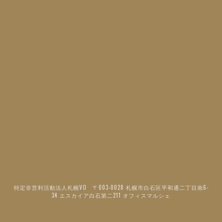
特定非営利活動法人札幌VO 〒003-0028 札幌市白石区平和通二丁目南6-
34 エスカイア白石第二211 オフィスマルシェ