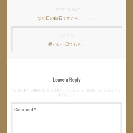
投
PREVIOUS POST
なか日の白石ですから・・・。
Previous
稿
post:
ナ
NEXT POST
ビ
暖かい一日でした。
Next
ゲ
post:
ー
シ
ョ
Leave a Reply
ン
YOUR EMAIL ADDRESS WILL NOT BE PUBLISHED. REQUIRED FIELDS ARE
MARKED
*
Comment
*