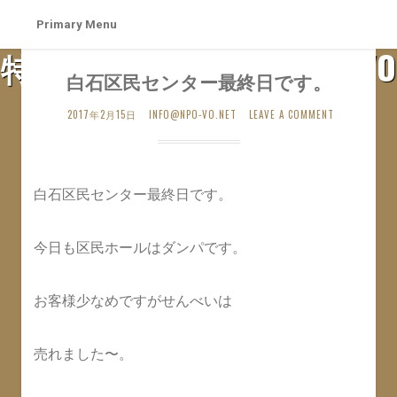
Skip
Primary Menu
to
特定非営利活動法人 札幌VO
content
白石区民センター最終日です。
SAPPORO VO WEB SITE
2017年2月15日
INFO@NPO-VO.NET
LEAVE A COMMENT
白石区民センター最終日です。
今日も区民ホールはダンパです。
お客様少なめですがせんべいは
売れました〜。