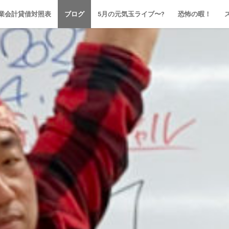
業会計貸借対照表
ブログ
5月の元気玉ライブ〜?
恐怖の暇！