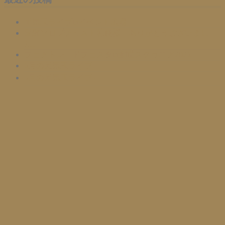
元気玉ライブinイベント広場
国際ソロプチミスト札幌様、ありがとうございまし
た。
フェアトレードフェスタin創世スクゥエア2026
6月の元気玉ライブ
5月の元気玉ライブ❣️