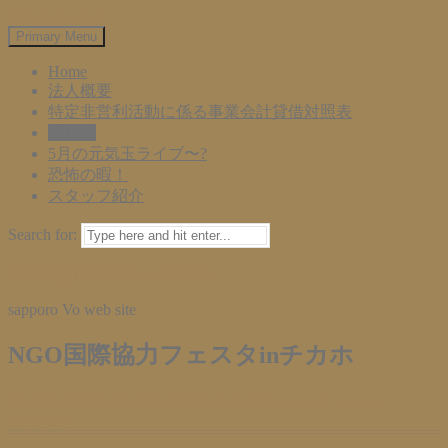
Skip to content
Primary Menu
Home
法人概要
特定非営利活動に係る事業会計貸借対照表
ブログ
5月の元気玉ライブ〜?
恐怖の暇！
スタッフ紹介
Search for:
特定非営利活動法人 札幌VO
sapporo Vo web site
NGO国際協力フェスタinチカホ
2016年12月3日
2016年12月3日
info@npo-vo.net
Leave a
comment